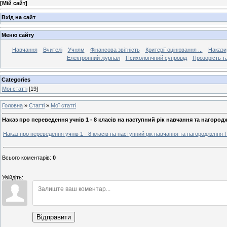
[
Мій сайт
]
Вхід на сайт
Меню сайту
Навчання
Вчителі
Учням
Фінансова звітність
Критерії оцінювання ...
Накази
Електронний журнал
Психологічний супровід
Прозорість та
Categories
Мої статті
[19]
Головна
»
Статті
»
Мої статті
Наказ про переведення учнів 1 - 8 класів на наступний рік навчання та нагор
Наказ про переведення учнів 1 - 8 класів на наступний рік навчання та нагородженн
Всього коментарів
:
0
Увійдіть:
Відправити