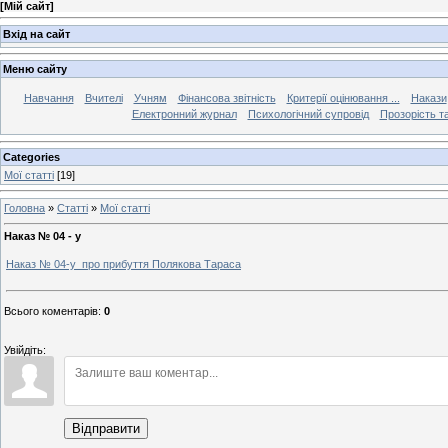
[
Мій сайт
]
Вхід на сайт
Меню сайту
Навчання
Вчителі
Учням
Фінансова звітність
Критерії оцінювання ...
Накази
Електронний журнал
Психологічний супровід
Прозорість та
Categories
Мої статті
[19]
Головна
»
Статті
»
Мої статті
Наказ № 04 - у
Наказ № 04-у про прибуття Полякова Тараса
Всього коментарів
:
0
Увійдіть:
Відправити