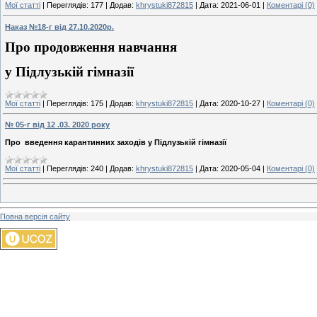
Мої статті
|
Переглядів:
177
|
Додав:
khrystuki872815
|
Дата:
2021-06-01
|
Коментарі (0)
Наказ №18-г від 27.10.2020р.
Про продовження навчання
у Підлузькій гімназії
Мої статті
|
Переглядів:
175
|
Додав:
khrystuki872815
|
Дата:
2020-10-27
|
Коментарі (0)
№ 05-г від 12 .03. 2020 року
Про введення карантинних заходів у Підлузькій гімназії
Мої статті
|
Переглядів:
240
|
Додав:
khrystuki872815
|
Дата:
2020-05-04
|
Коментарі (0)
Повна версія сайту