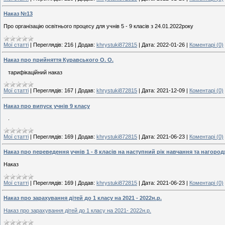
Наказ №13
Про організацію освітнього процесу для учнів 5 - 9 класів з 24.01.2022року
Мої статті
|
Переглядів:
216
|
Додав:
khrystuki872815
|
Дата:
2022-01-26
|
Коментарі (0)
Наказ про прийняття Куравського О. О.
тарифікаційний наказ
Мої статті
|
Переглядів:
167
|
Додав:
khrystuki872815
|
Дата:
2021-12-09
|
Коментарі (0)
Наказ про випуск учнів 9 класу
.
Мої статті
|
Переглядів:
169
|
Додав:
khrystuki872815
|
Дата:
2021-06-23
|
Коментарі (0)
Наказ про переведення учнів 1 - 8 класів на наступний рік навчання та наго
Наказ
Мої статті
|
Переглядів:
169
|
Додав:
khrystuki872815
|
Дата:
2021-06-23
|
Коментарі (0)
Наказ про зарахування дітей до 1 класу на 2021 - 2022н.р.
Наказ про зарахування дітей до 1 класу на 2021- 2022н.р.