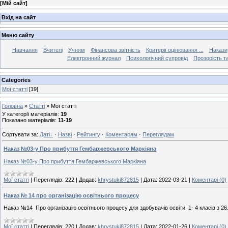
[
Мій сайт
]
Вхід на сайт
Меню сайту
Навчання
Вчителі
Учням
Фінансова звітність
Критерії оцінювання ...
Накази
Електронний журнал
Психологічний супровід
Прозорість та
Categories
Мої статті
[19]
Головна
»
Статті
» Мої статті
У категорії матеріалів
:
19
Показано матеріалів
:
11-19
Сортувати за
:
Даті
·
Назві
·
Рейтингу
·
Коментарям
·
Переглядам
Наказ №03-у Про прибуття Гембаржевського Маркіяна
Наказ №03-у Про прибуття Гембаржевського Маркіяна
Мої статті
|
Переглядів:
222
|
Додав:
khrystuki872815
|
Дата:
2022-03-21
|
Коментарі (0)
Наказ № 14 про організацію освітнього процесу
Наказ №14 Про організацію освітнього процесу для здобувачів освіти 1- 4 класів з 26
Мої статті
|
Переглядів:
220
|
Додав:
khrystuki872815
|
Дата:
2022-01-26
|
Коментарі (0)